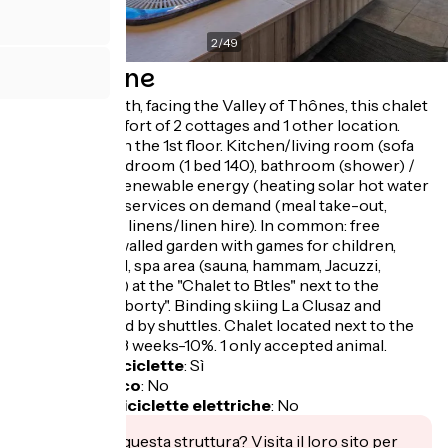
2
/
49
Descrizione
Exhibition South, facing the Valley of Thônes, this chalet
offers the comfort of 2 cottages and 1 other location.
Gite (29 m 2) on the 1st floor. Kitchen/living room (sofa
bed 2 pers.), bedroom (1 bed 140), bathroom (shower) /
WC. Terrace. Renewable energy (heating solar hot water
+ wood). Hotel services on demand (meal take-out,
housekeeping, linens/linen hire). In common: free
access to the walled garden with games for children,
swimming pool, spa area (sauna, hammam, Jacuzzi,
massage room) at the "Chalet to Btles" next to the
"chalet Chakraborty". Binding skiing La Clusaz and
Grand-Bornand by shuttles. Chalet located next to the
hotel owners. 3 weeks-10%. 1 only accepted animal.
Garage per biciclette
:
Sì
Pranzo al sacco
:
No
Ricarica per biciclette elettriche
:
No
Ti interessa questa struttura? Visita il loro sito per