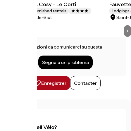
Chalet Aravis Cosy - Le Corti
Fauvett
Lodgings and furnished rentals
Lodgings 
Saint-Jean-de-Sixt
Saint-
Hai informazioni da comunicarci su questa
struttura?
Segnala un problema
Enregistrer
Contacter
Cos'è Accueil Vélo?