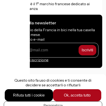
Accueil Vélo è il 1° marchio francese dedicato ai
ciclisti in vacanza.
Mi iscrivo alla newsletter
Ricevi il meglio della Francia in bici nella tua casella
di posta ogni mese.
Il mio indirizzo e-mail
Il
mio
indirizzo
Condizioni di iscrizione
e-
mail
Questo sito fa uso di cookies e ti consente di
decidere se accettarli o rifiutarli
Finanziato nell'ambito di Destination France
Rifiuta tutti i cookie
Ok, accetta tutto
Personalizza