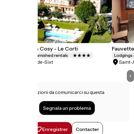
Chalet Aravis Cosy - Le Corti
Fauvett
Lodgings and furnished rentals
Lodgings 
Saint-Jean-de-Sixt
Saint-
Hai informazioni da comunicarci su questa
struttura?
Segnala un problema
Enregistrer
Contacter