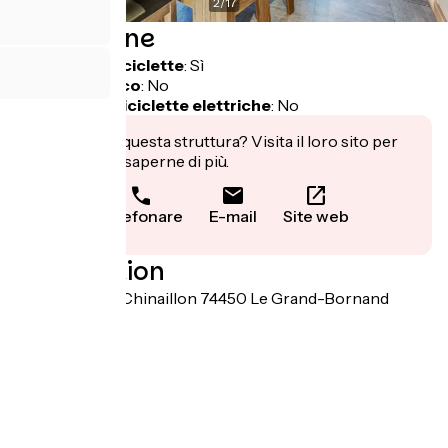
2
/
17
Descrizione
Garage per biciclette
:
Sì
Pranzo al sacco
:
No
Ricarica per biciclette elettriche
:
No
Ti interessa questa struttura? Visita il loro sito per
prenotare o saperne di più.
Telefonare
E-mail
Site web
Localisation
6525 route du Chinaillon 74450 Le Grand-Bornand