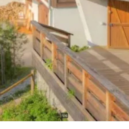
1
/
6