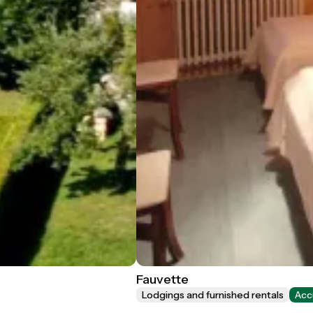
Fauvette
Lodgings and furnished rentals
Acc