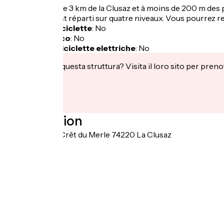
Situé à moins de 3 km de la Clusaz et à moins de 200 m des pis
Le logement est réparti sur quatre niveaux. Vous pourrez re
Garage per biciclette
:
No
Pranzo al sacco
:
No
Ricarica per biciclette elettriche
:
No
Ti interessa questa struttura? Visita il loro sito per preno
Localisation
1675 route du Crêt du Merle 74220 La Clusaz