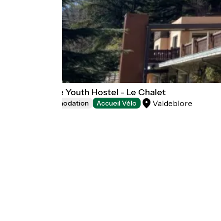
HI Valdeblore Youth Hostel - Le Chalet
Valdeblore
Group accommodation
Accueil Vélo