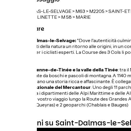
SAINT-DALMAS-LE-SELVAGE > M63 > M2205 > SAINT-ETIEN
2205 > LA BOLLINETTE > M 58 > MARIE
Non mancare
Saint-Dalmas-le-Selvage:
"Dove l'autenticità culmina
agli amanti della natura un ritorno alle origini, in un
magico per i ciclisti esperti. La Course des 3 Cols li 
de Tinée!
.
Saint-Etienne-de-Tinée e la valle della Tinée
: tra 
sormontate da boschi e pascoli di montagna. A 1140 m di 
testimoniano una storia ricca e affascinante. È collegat
Parco Nazionale del Mercantour
: Uno degli 11 parch
cavallo tra i dipartimenti delle Alpi Marittime e dell
durante il vostro viaggio lungo la Route des Grandes A
(Bauges, Queyras) e 2 geoparchi (Chablais e Bauges)
.
Recensioni su Saint-Dalmas-le-Se