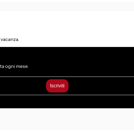
n vacanza.
osta ogni mese.