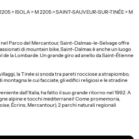
 2205 > ISOLA > M 2205 > SAINT-SAUVEUR-SUR-TINÉE > M
terzi nel Parco del Mercantour, Saint-Dalmas-le-Selvage offre
appassionati di mountain bike, Saint-Dalmas è anche un luogo
 Col de la Lombarde. Un grande giro ad anello da Saint-Étienne
villaggi, la Tinée si snoda tra pareti rocciose a strapiombo,
ontagna le cui facciate, gli edifici religiosi e le stradine
veniente dall'Italia, ha fatto il suo grande ritorno nel 1992. A
montagne alpine e tocchi mediterranei! Come promemoria,
se, Écrins, Mercantour), 2 parchi naturali regionali