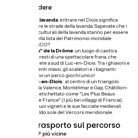
Da non perdere
Campi di lavanda
: entrare nel Diois significa
percorrere le strade della lavanda. Sapevate che i
paesaggi culturali della lavanda stanno per essere
inseriti nella lista del Patrimonio mondiale
dell'UNESCO?
"Le Claps" de la Drôme
: un luogo di caotica
bellezza, i resti di una spettacolare frana, che
incontrerete a sud di Luc-en-Diois. Tra i ghiaioni e
gli imponenti massi, gli scalatori e i bagnanti
troveranno un parco giochi unico!
Châtillon-en-Diois
: al centro di un triangolo
formato da Valence, Montélimar e Gap, Châtillon-
en-Diois, etichettato come "Les Plus Beaux
Villages de France" (I più bei villaggi di Francia),
mostra i suoi vigneti e le sue facciate medievali
sotto il caldo sole del Vercors meridionale.
Treno e trasporto sul percorso
Stazioni SNCF più vicine