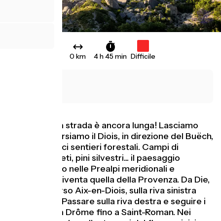
0 km
4 h 45 min
Difficile
Die
Valdrôme
Attenzione, la strada è ancora lunga! Lasciamo
Die e attraversiamo il Diois, in direzione del Buëch,
su ampi e dolci sentieri forestali. Campi di
lavanda, vigneti, pini silvestri... il paesaggio
cambia. Siamo nelle Prealpi meridionali e
l'atmosfera diventa quella della Provenza. Da Die,
dirigetevi verso Aix-en-Diois, sulla riva sinistra
della Drôme. Passare sulla riva destra e seguire i
meandri della Drôme fino a Saint-Roman. Nei