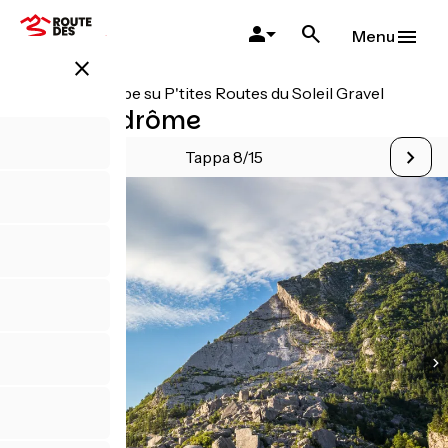
Salta
al
Menu
contenuto
close
principale
Tutte le tappe su P'tites Routes du Soleil Gravel
Die / Valdrôme
Tappa 8/15