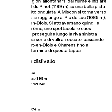
pressi di Menglon, allontanarsi dal fiume e iniziare
la salita al Col du Pinet (1199 m) su una bella pista
forestale molto ondulata. A Miscon si torna verso
la Drôme, che si raggiunge al Pic de Luc (1085 m),
a sud di Luc-en-Diois. Si attraversano quindi le
Claps de la Drôme, uno spettacolare caos
roccioso, per proseguire lungo la riva sinistra
attraverso una serie di valli arroccate, passando
per Beaumont-en-Diois e Charens fino a
Valdrôme, al termine di questa tappa.
Pendenze e dislivello
Salite:
1718m
Discese:
1345m
Punto più basso:
399m
Punto più alto:
1205m
 1743 m / ↘ 1374 m