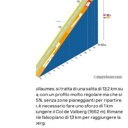
Partendo da Guillaumes, si tratta di una salita di 13,2 km su
un'ottima strada, con un profilo molto regolare ma che si
consuma al 7-7,5%, senza zone pianeggianti per ripartire.
Nel tratto finale, è necessario fare uno sforzo di 1 km
all'8% per raggiungere il Col de Valberg (1662 m). Rimane
solo un piacevole falsopiano di 1,3 km per raggiungere la
stazione di Valberg.