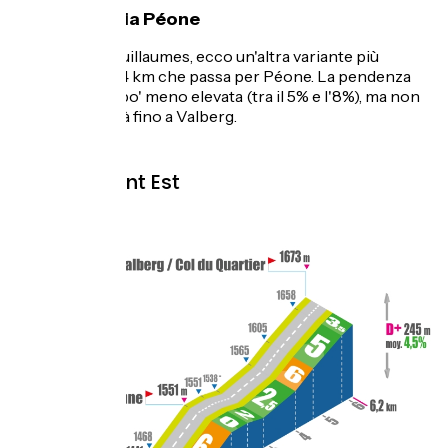
Lato ovest via Péone
Partendo da Guillaumes, ecco un'altra variante più
tranquilla di 14,4 km che passa per Péone. La pendenza
media sarà un po' meno elevata (tra il 5% e l'8%), ma non
vi abbandonerà fino a Valberg.
Topo versant Est