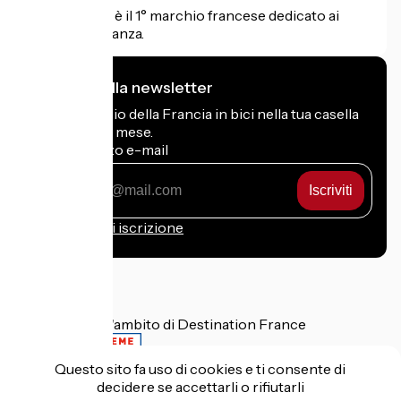
Accueil Vélo è il 1° marchio francese dedicato ai
ciclisti in vacanza.
Mi iscrivo alla newsletter
Ricevi il meglio della Francia in bici nella tua casella
di posta ogni mese.
Il mio indirizzo e-mail
Il
mio
indirizzo
Condizioni di iscrizione
e-
mail
Finanziato nell'ambito di Destination France
Questo sito fa uso di cookies e ti consente di
decidere se accettarli o rifiutarli