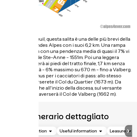
Partendo da Beuil, questa salita è una delle più brevi della
Route des Grandes Alpes con i suoi 6,2 km. Una rampa
iniziale di 1,6 km con una pendenza media di quasi il 7% vi
porterà al Col de Ste-Anne - 1551m. Poi una leggera
discesa vi porterà ai piedi del tratto finale, 1,7 km senza
troppe difficoltà - 6% massimo su 670 m - fino a Valberg.
Un piccolo bonus per i cacciatori di pass: allo stesso
tempo, attraverserete il Col du Quartier (1673 m). Da
notare anche che all'inizio della discesa, sul versante
opposto, si attraverserà il Col de Valberg (1662 m).
Itinerario dettagliato
Accommodation
Useful information
Leasure