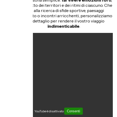
e una filosofia semplice:
far vivere emozioni forti
,
nel rispetto dei territori e dei ritmi di ciascuno. Che
siate alla ricerca di sfide sportive, paesaggi
mozzafiato o incontri arricchenti, personalizziamo
ogni dettaglio per rendere il vostro viaggio
indimenticabile
.
YouTube è disattivato
Consenti