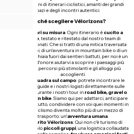
siamo artigiani di itinerari ciclistici, amanti dei grandi
spazi e degli incontri autentici.
Perché scegliere Vélorizons?
Itinerari su misura
: Ogni itinerario è
cucito a
mano
, testato e ritestato dal nostro team di
appassionati. Che si tratti di una mitica traversata
delle Alpi, di un'avventura in mountain bike o di un
tour su ghiaia fuori dai sentieri battuti, per noi è un
punto d'onore aiutarvi a scoprire i paesaggi più
belli, i percorsi più stimolanti e gli alloggi più
accoglienti.
Una squadra sul campo
: potrete incontrare le
nostre guide e i nostri logisti direttamente sulle
strade, durante i nostri tour in
road bike, gravel o
mountain bike
. Siamo qui per adattarci, anticipare
e, soprattutto, condividere con voi quei momenti in
cui il ciclismo diventa molto più di un mezzo di
trasporto: un'
avventura umana
.
Lo spirito Vélorizons
: Qui non c'è turismo di
massa. Solo
piccoli gruppi
, una logistica collaudata