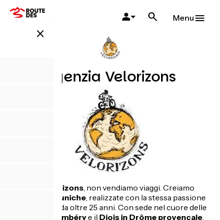
Salta
al
Menu
contenuto
close
principale
Agenzia Velorizons
Alla
Vélorizons
, non vendiamo viaggi. Creiamo
esperienze uniche
, realizzate con la stessa passione
che ci anima da oltre 25 anni. Con sede nel cuore delle
Alpi, tra
Chambéry
e il
Diois in Drôme provençale
,