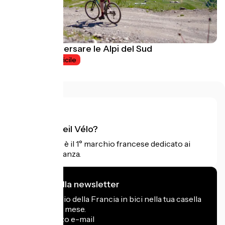
Ghiaia: attraversare le Alpi del Sud
6 jours
Difficile
Cos'è Accueil Vélo?
Accueil Vélo è il 1° marchio francese dedicato ai
ciclisti in vacanza.
Mi iscrivo alla newsletter
Ricevi il meglio della Francia in bici nella tua casella
di posta ogni mese.
Il mio indirizzo e-mail