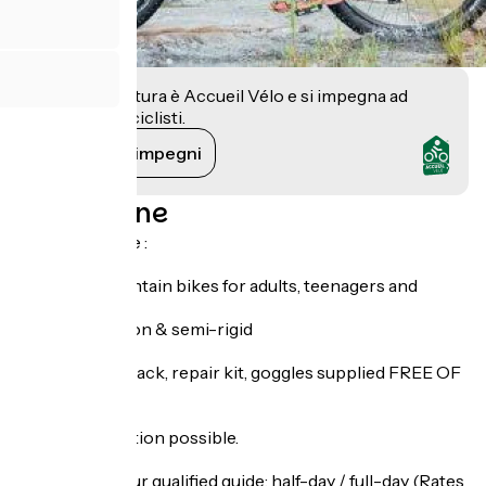
Questa struttura è Accueil Vélo e si impegna ad
accogliere i ciclisti.
Vedi i suoi impegni
Descrizione
Rental available :
- Electric mountain bikes for adults, teenagers and
children
- All-suspension & semi-rigid
- Baby carrier
Helmets, rucksack, repair kit, goggles supplied FREE OF
CHARGE!
online reservation possible.
NEW: Book your qualified guide: half-day / full-day (Rates