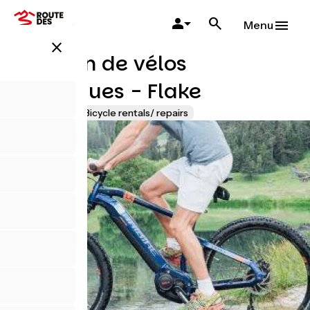
Salta
al
Menu
contenuto
close
principale
Location de vélos
électriques - Flake
Accueil Vélo
Bicycle rentals/ repairs