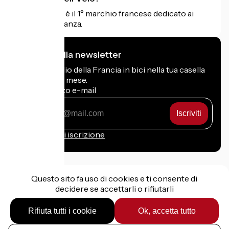
Accueil Vélo è il 1° marchio francese dedicato ai
ciclisti in vacanza.
Mi iscrivo alla newsletter
Ricevi il meglio della Francia in bici nella tua casella
di posta ogni mese.
Il mio indirizzo e-mail
Il
mio
indirizzo
Condizioni di iscrizione
e-
mail
Questo sito fa uso di cookies e ti consente di
decidere se accettarli o rifiutarli
Finanziato nell'ambito di Destination France
Rifiuta tutti i cookie
Ok, accetta tutto