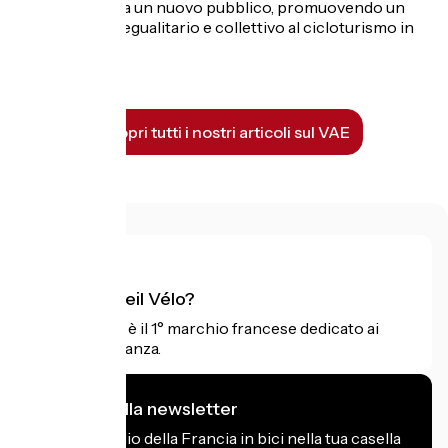
questa pratica a un nuovo pubblico, promuovendo un
approccio più egualitario e collettivo al cicloturismo in
montagna.
Scopri tutti i nostri articoli sul VAE
Cos'è Accueil Vélo?
Accueil Vélo è il 1° marchio francese dedicato ai
ciclisti in vacanza.
Mi iscrivo alla newsletter
Ricevi il meglio della Francia in bici nella tua casella