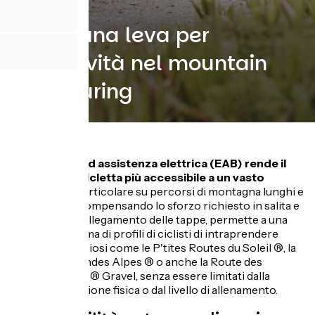
Il VAE, una leva per
l'inclusività nel mountain
bike touring
La bicicletta ad assistenza elettrica (EAB) rende il
turismo in bicicletta più accessibile a un vasto
pubblico,
in particolare su percorsi di montagna lunghi e
impegnativi. Compensando lo sforzo richiesto in salita e
facilitando il collegamento delle tappe, permette a una
più ampia gamma di profili di ciclisti di intraprendere
percorsi ambiziosi come le P'tites Routes du Soleil ®, la
Route des Grandes Alpes ® o anche la Route des
Grandes Alpes ® Gravel, senza essere limitati dalla
propria condizione fisica o dal livello di allenamento.