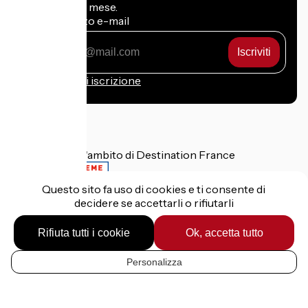
di posta ogni mese.
Il mio indirizzo e-mail
Il
mio
indirizzo
Condizioni di iscrizione
e-
mail
Finanziato nell'ambito di Destination France
Questo sito fa uso di cookies e ti consente di
decidere se accettarli o rifiutarli
Informazioni legali
Dati personali
Rifiuta tutti i cookie
Ok, accetta tutto
Contatto
Réalisation :
StudioJuillet
et
France Vélo Tourisme
Personalizza
IT