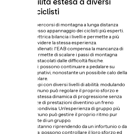
Accessibilità estesa a diversi
profili di ciclisti
Senza il VAE, i percorsi di montagna a lunga distanza
rimangono spesso appannaggio dei ciclisti più esperti.
L'assistenza elettrica bilancia i livelli e permette a più
ciclisti di condividere la stessa esperienza.
. Ciclisti meno allenati: l'EAB compensa la mancanza di
resistenza e permette di scalare i passi di montagna
senza essere ostacolati dalle difficoltà fisiche.
. Ciclisti anziani: possono continuare a pedalare su
percorsi impegnativi, nonostante un possibile calo della
potenza muscolare.
. Coppie o gruppi con diversi livelli di abilità: modulando
l'assistenza, ognuno può regolare il proprio sforzo e
rimanere nella stessa dinamica di progressione senza
che le differenze di prestazioni diventino un freno
all'esperienza condivisa. Un'esperienza di gruppo più
fluida, in cui ognuno può gestire il proprio ritmo pur
rimanendo parte di un gruppo.
. Ciclisti che si stanno riprendendo da un infortunio o da
una lunga pausa: possono controllare il loro sforzo ed