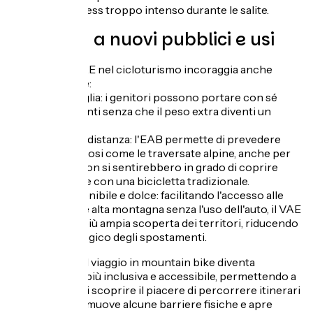
evitare uno stress troppo intenso durante le salite.
Apertura a nuovi pubblici e usi
L'ascesa del VAE nel cicloturismo incoraggia anche
nuove pratiche:
. Viaggi in famiglia: i genitori possono portare con sé
borse più pesanti senza che il peso extra diventi un
ostacolo
. Viaggi a lunga distanza: l'EAB permette di prevedere
itinerari ambiziosi come le traversate alpine, anche per
persone che non si sentirebbero in grado di coprire
queste distanze con una bicicletta tradizionale.
. Turismo sostenibile e dolce: facilitando l'accesso alle
zone di media e alta montagna senza l'uso dell'auto, il VAE
favorisce una più ampia scoperta dei territori, riducendo
l'impatto ecologico degli spostamenti.
Grazie al VAE, il viaggio in mountain bike diventa
un'esperienza più inclusiva e accessibile, permettendo a
diversi profili di scoprire il piacere di percorrere itinerari
impegnativi. Rimuove alcune barriere fisiche e apre