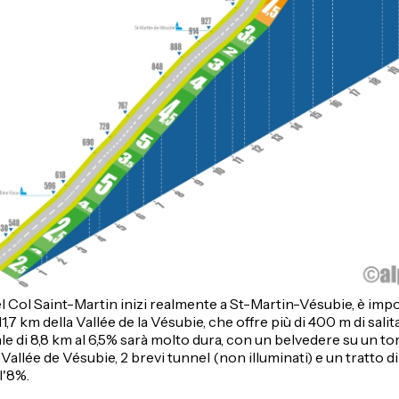
l Col Saint-Martin inizi realmente a St-Martin-Vésubie, è imp
 11,7 km della Vallée de la Vésubie, che offre più di 400 m di sali
inale di 8,8 km al 6,5% sarà molto dura, con un belvedere su un t
 Vallée de Vésubie, 2 brevi tunnel (non illuminati) e un tratto d
l'8%.