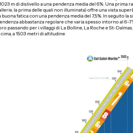
n 1023 m di dislivello a una pendenza media del 6%. Una prima r
rie, la prima delle quali non illuminata) offre una vista superb
buona fatica con una pendenza media del 7,5%. In seguito la s
 pendenza abbastanza regolare che varia spesso intorno al 6-
toro passando per i villaggi di La Bolline, La Roche e St-Dalmas.
cima, a 1503 metri di altitudine.