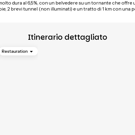
à molto dura al 6,5%, con un belvedere su un tornante che offre 
bie, 2 brevi tunnel (non illuminati) e un tratto di 1 km con un
Itinerario dettagliato
Restauration