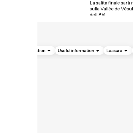
La salita finale sar
sulla Vallée de Vésu
dell'8%.
Accommodation
Useful information
Leasure