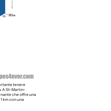
ortante tenere
ta. A St-Martin-
ornante che offre una
i 1 km con una