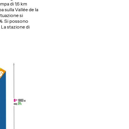
ampa di 1,6 km
a sulla Vallée de la
ituazione si
7%. Si possono
 La stazione di