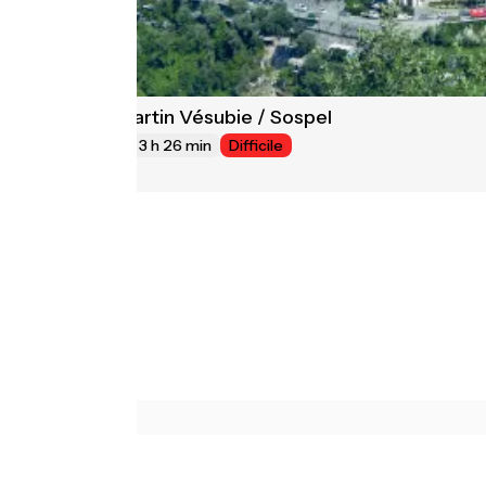
Saint-Martin Vésubie / Sospel
26
51 km
3 h 26 min
Difficile