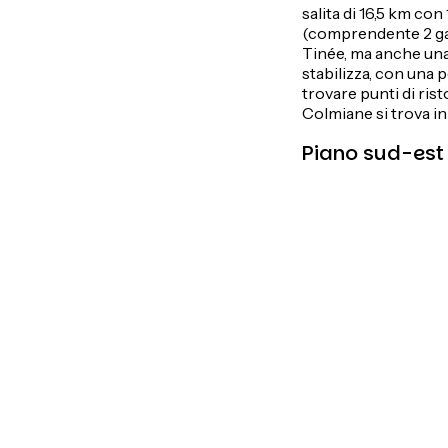
salita di 16,5 km co
(comprendente 2 galle
Tinée, ma anche una 
stabilizza, con una
trovare punti di ris
Colmiane si trova in 
Piano sud-est