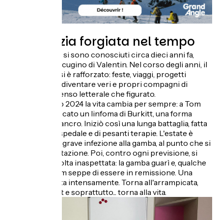
Un'amicizia forgiata nel tempo
Tom e Valentin si sono conosciuti circa dieci anni fa,
tramite Simon, cugino di Valentin. Nel corso degli anni, il
loro rapporto si è rafforzato: feste, viaggi, progetti
comuni... fino a diventare veri e propri compagni di
viaggio, sia in senso letterale che figurato.
Ma nel febbraio 2024 la vita cambia per sempre: a Tom
viene diagnosticato un linfoma di Burkitt, una forma
aggressiva di cancro. Iniziò così una lunga battaglia, fatta
di ricoveri in ospedale e di pesanti terapie. L'estate è
segnata da una grave infezione alla gamba, al punto che si
pensa all'amputazione. Poi, contro ogni previsione, si
verificò una svolta inaspettata: la gamba guarì e, qualche
mese dopo, Tom seppe di essere in remissione. Una
rinascita, vissuta intensamente. Torna all'arrampicata,
torna allo sport e soprattutto... torna alla vita.