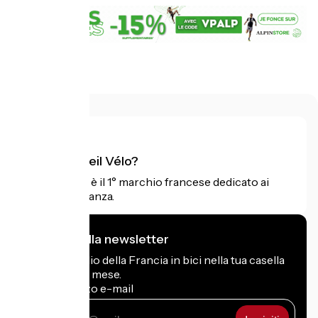
.
Cos'è Accueil Vélo?
Accueil Vélo è il 1° marchio francese dedicato ai
ciclisti in vacanza.
Mi iscrivo alla newsletter
Ricevi il meglio della Francia in bici nella tua casella
di posta ogni mese.
Il mio indirizzo e-mail
Il