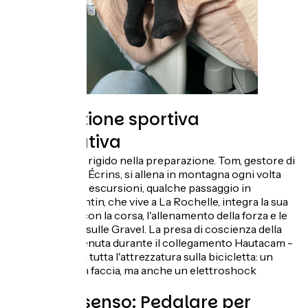
Preparazione sportiva
impegnativa
Non c'è nulla di rigido nella preparazione. Tom, gestore di
un rifugio negli Écrins, si allena in montagna ogni volta
che può: corsa, escursioni, qualche passaggio in
bicicletta. Valentin, che vive a La Rochelle, integra la sua
preparazione con la corsa, l'allenamento della forza e le
uscite regolari sulle Gravel. La presa di coscienza della
difficoltà è avvenuta durante il collegamento Hautacam -
Tourmalet, con tutta l'attrezzatura sulla bicicletta: un
vero schiaffo in faccia, ma anche un elettroshock
motivante.
Dare un senso: Pedalare per