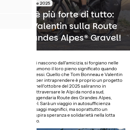
16 Settembre 2025
La vita è più forte di tutto:
Tom e Valentin sulla Route
des Grandes Alpes® Gravel!
Alcuni progetti nascono dall'amicizia, si forgiano nelle
avversità e assumono il loro pieno significato quando
superano se stessi. Quello che Tom Bonneau e Valentin
Giraud stanno per intraprendere è proprio un progetto
di questo tipo: nell'ottobre del 2025 saliranno in
bicicletta per attraversare le Alpi da nord a sud,
seguendo la leggendaria Route des Grandes Alpes,
versione Gravel. Sarà un viaggio in autosufficienza
attraverso paesaggi magnifici, ma soprattutto un
progetto che ispira speranza e solidarietà nella lotta
contro il cancro.