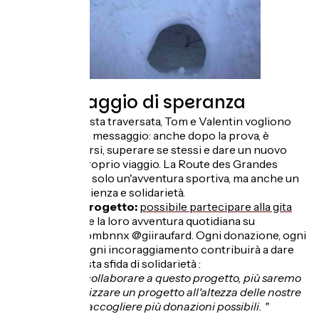
Un messaggio di speranza
Attraverso questa traversata, Tom e Valentin vogliono
trasmettere un messaggio: anche dopo la prova, è
possibile rialzarsi, superare se stessi e dare un nuovo
significato al proprio viaggio. La Route des Grandes
Alpes non sarà solo un'avventura sportiva, ma anche un
simbolo di resilienza e solidarietà.
Sostenere il progetto:
possibile partecipare alla gita
online
e seguire la loro avventura quotidiana su
Instagram
:
@
tombnnx @giiraufard
. Ogni donazione, ogni
condivisione, ogni incoraggiamento contribuirà a dare
più forza a questa sfida di solidarietà
:
"Più saremo a collaborare a questo progetto, più saremo
in grado di realizzare un progetto all'altezza
delle nostre
speranze e di raccogliere più donazioni possibili. "