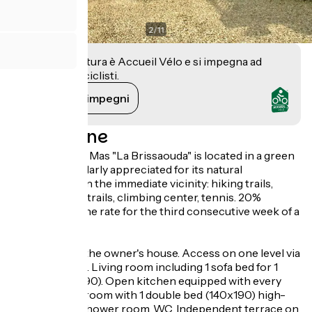
2
/
11
Questa struttura è Accueil Vélo e si impegna ad
accogliere i ciclisti.
Vedi i suoi impegni
Descrizione
The Provençal Mas "La Brissaouda" is located in a green
setting particularly appreciated for its natural
environment. In the immediate vicinity: hiking trails,
mountain bike trails, climbing center, tennis. 20%
reduction on the rate for the third consecutive week of a
rental.
Gîte adjoining the owner's house. Access on one level via
private terrace. Living room including 1 sofa bed for 1
person (140x190). Open kitchen equipped with every
comfort. 1 Bedroom with 1 double bed (140x190) high-
end bedding. Shower room, WC. Independent terrace on