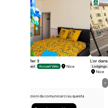
L'Or dans la Mer 3
L'or dans
Nice
Bed and breakfast
Accueil Vélo
Lodgings 
Nice
Hai informazioni da comunicarci su questa
struttura?