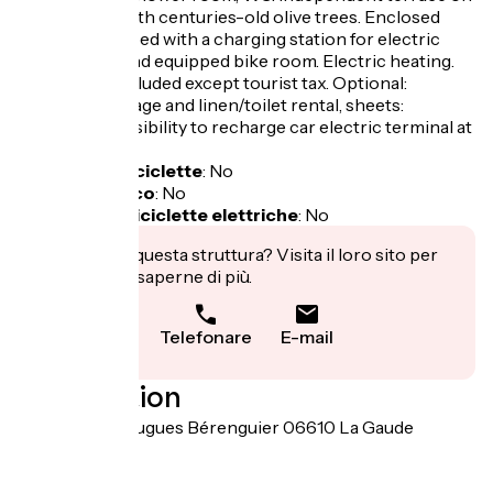
land planted with centuries-old olive trees. Enclosed
parking equipped with a charging station for electric
cars. Secure and equipped bike room. Electric heating.
All charges included except tourist tax. Optional:
Cleaning package and linen/toilet rental, sheets:
€22/pers. Possibility to recharge car electric terminal at
extra cost.
Garage per biciclette
:
No
Pranzo al sacco
:
No
Ricarica per biciclette elettriche
:
No
Ti interessa questa struttura? Visita il loro sito per
prenotare o saperne di più.
Telefonare
E-mail
Localisation
830 Chemin Hugues Bérenguier 06610 La Gaude