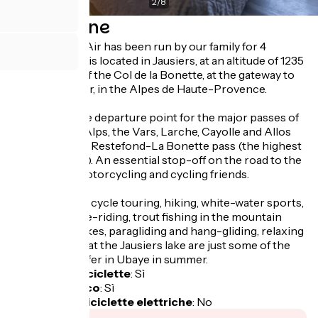
2
/
8
Descrizione
The Hotel Bel Air has been run by our family for 4
generations. It is located in Jausiers, at an altitude of 1235
m, at the foot of the Col de la Bonette, at the gateway to
the Mercantour, in the Alpes de Haute-Provence.
Our hotel is the departure point for the major passes of
the Southern Alps, the Vars, Larche, Cayolle and Allos
passes and the Restefond-La Bonette pass (the highest
road in Europe). An essential stop-off on the road to the
Alps for our motorcycling and cycling friends.
Motorbike and cycle touring, hiking, white-water sports,
climbing, horse-riding, trout fishing in the mountain
streams and lakes, paragliding and hang-gliding, relaxing
and swimming at the Jausiers lake are just some of the
activities on offer in Ubaye in summer.
Garage per biciclette
:
Sì
Pranzo al sacco
:
Sì
Ricarica per biciclette elettriche
:
No