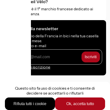
Cos'è Accueil Vélo?
Accueil Vélo è il 1° marchio francese dedicato ai
ciclisti in vacanza.
Mi iscrivo alla newsletter
Ricevi il meglio della Francia in bici nella tua casella
di posta ogni mese.
Il mio indirizzo e-mail
Il
mio
indirizzo
Condizioni di iscrizione
e-
mail
Questo sito fa uso di cookies e ti consente di
decidere se accettarli o rifiutarli
Finanziato nell'ambito di Destination France
Rifiuta tutti i cookie
Ok, accetta tutto