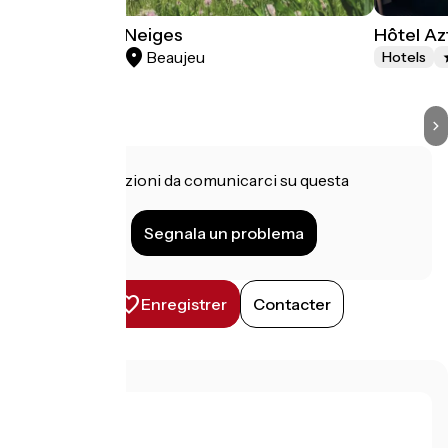
Le Soleil des Neiges
Hôtel Az
Beaujeu
Hotels
Hotels
Hai informazioni da comunicarci su questa
struttura?
Segnala un problema
Enregistrer
Contacter