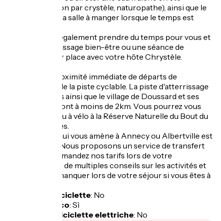
(préparé maison par crystèle, naturopathe), ainsi que le
grand salon et la salle à manger lorsque le temps est
capricieux.
Vous pourrez également prendre du temps pour vous et
réserver un massage bien-être ou une séance de
réflexologie sur place avec votre hôte Chrystèle.
La villa est à proximité immédiate de départs de
randonnée et de la piste cyclable. La piste d'atterrissage
des parapentes ainsi que le village de Doussard et ses
commodités, sont à moins de 2km. Vous pourrez vous
rendre à pied ou à vélo à la Réserve Naturelle du Bout du
lac, et aux plages.
L'arrêt du bus qui vous amène à Annecy ou Albertville est
à 900 mètres. Nous proposons un service de transfert
en minibus (demandez nos tarifs lors de votre
réservation), et de multiples conseils sur les activités et
lieux à ne pas manquer lors de votre séjour si vous êtes à
court d'idées.
Garage per biciclette
:
No
Pranzo al sacco
:
Sì
Ricarica per biciclette elettriche
:
No