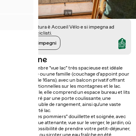
2
/
8
Questa struttura è Accueil Vélo e si impegna ad
accogliere i ciclisti.
Vedi i suoi impegni
Descrizione
La grande chambre "vue lac" très spacieuse est idéale
pour un couple ou une famille (couchage d'appoint pour
2 enfants de - de 16ans), avec un balcon privatif offrant
des vues exceptionnelles sur les montagnes et le lac.
Très confortable, elle comprend un espace bureau et lits
d'appoint séparé par une porte coulissante, une
penderie et meuble de rangement, ainsi qu'une vaste
salle de bain côté lac.
La chambre "Les pommiers" douillette et soignée, avec
douche et vasque attenante, vue sur le verger, le jardin, où
vous aurez la possibilité de prendre votre petit-déjeuner,
thé, tisane, café ou siroter une eau fraîche en été