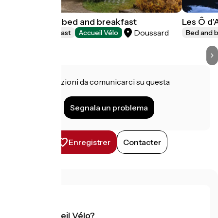
Villa Ginkgo : bed and breakfast
Les Ô d
Doussard
Bed and breakfast
Accueil Vélo
Bed and b
Hai informazioni da comunicarci su questa
struttura?
Segnala un problema
Enregistrer
Contacter
Cos'è Accueil Vélo?