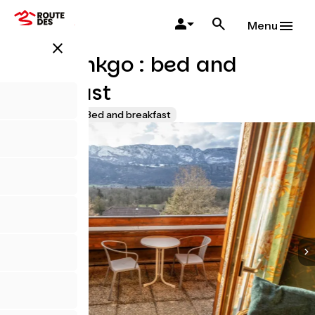
Salta
al
Menu
contenuto
close
principale
Villa Ginkgo : bed and
breakfast
Accueil Vélo
Bed and breakfast